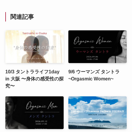
関連記事
10/3 タントラライフ1day
9/6 ウーマンズ タントラ
in 大阪 〜身体の感受性の探
~Orgasmic Women~
究〜