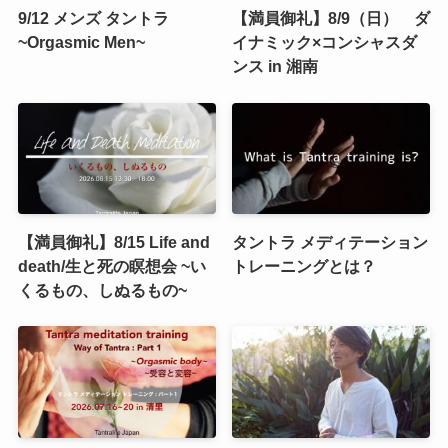
9/12 メンズ タントラ
【満員御礼】8/9（日） ダ
~Orgasmic Men~
イナミック×コンシャスダ
ンス in 湘南
【満員御礼】8/15 Life and
タントラ メディテーション
death/生と死の瞑想会 ~い
トレーニングとは？
くるもの、しぬるもの~