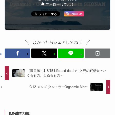
フォローしてね！
Follow Me
よかったらシェアしてね！
【満員御礼】8/15 Life and death/生と死の瞑想会 ~い
くるもの、しぬるもの~
9/12 メンズ タントラ ~Orgasmic Men~
関連記事