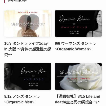
10/3 タントラライフ1day
9/6 ウーマンズ タントラ
in 大阪 〜身体の感受性の探
~Orgasmic Women~
究〜
9/12 メンズ タントラ
【満員御礼】8/15 Life and
~Orgasmic Men~
death/生と死の瞑想会 ~い